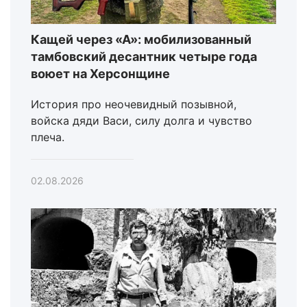
Кащей через «А»: мобилизованный
тамбовский десантник четыре года
воюет на Херсонщине
История про неочевидный позывной,
войска дяди Васи, силу долга и чувство
плеча.
02.08.2026