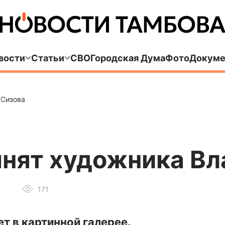
вости
Статьи
СВО
Городская Дума
Фото
Докуме
 Сизова
мнят художника В
171
т в картинной галерее.