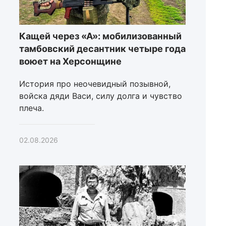
Кащей через «А»: мобилизованный
тамбовский десантник четыре года
воюет на Херсонщине
История про неочевидный позывной,
войска дяди Васи, силу долга и чувство
плеча.
02.08.2026