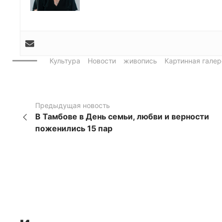
Культура
Новости
живопись
Картинная галер
Предыдущая новость
В Тамбове в День семьи, любви и верности
поженились 15 пар