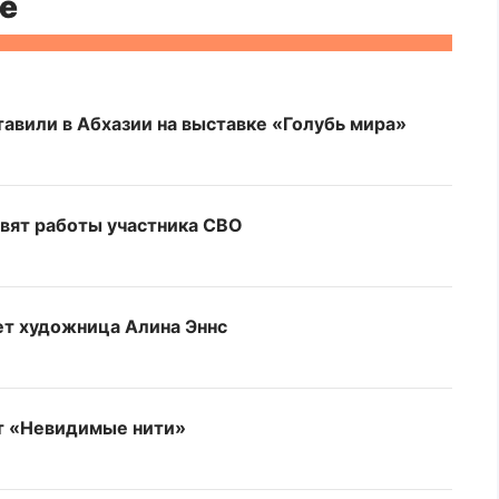
е
авили в Абхазии на выставке «Голубь мира»
авят работы участника СВО
ет художница Алина Эннс
ет «Невидимые нити»