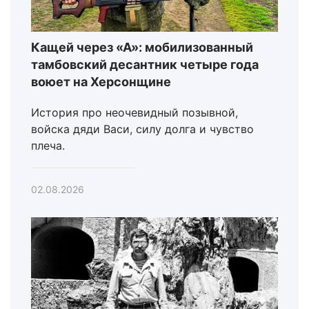
Кащей через «А»: мобилизованный
тамбовский десантник четыре года
воюет на Херсонщине
История про неочевидный позывной,
войска дяди Васи, силу долга и чувство
плеча.
02.08.2026