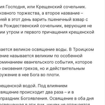
ния Господня, или Крещенский сочельник.
овного торжества, а второе название –
ией в этот день варить пшеничный взвар с
и в Рождественский сочельник, верующие не
гии утром и первого причащения крещенской
шается великое освящение воды. В Троицком
щение называется великим по особенной
оминанием евангельского события, которое
о омовения грехов, но и действительным
ужение в нее Бога во плоти.
крещенской водой. Под влиянием
священие происходит два раза – и в
 праздник Богоявления. Освящение в оба дня
священная в эти дни, ничем не отличается.