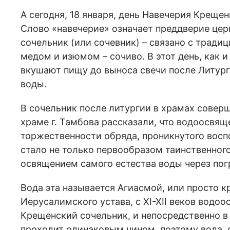
А сегодня, 18 января, день Навечерия Креще
Слово «навечерие» означает преддверие церк
сочельник (или сочевник) – связано с традиц
медом и изюмом – сочиво. В этот день, как 
вкушают пищу до выноса свечи после Литур
воды.
В сочельник после литургии в храмах совер
храме г. Тамбова рассказали, что водоосвя
торжественности обряда, проникнутого восп
стало не только первообразом таинственног
освящением самого естества воды через погр
Вода эта называется Агиасмой, или просто 
Иерусалимского устава, с XI-XII веков водоо
Крещенский сочельник, и непосредственно в
проходит одинаковым чином, поэтому вода, о