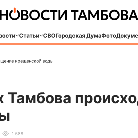
вости
Статьи
СВО
Городская Дума
Фото
Докуме
вящение крещенской воды
х Тамбова происх
ды
1 588