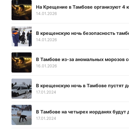
На Крещение в Тамбове организуют 4 
14.01.2026
В крещенскую ночь безопасность тамб
14.01.2026
В Тамбове из-за аномальных морозов 
16.01.2026
В крещенскую ночь в Тамбове пустят 
17.01.2024
В Тамбове на четырех иорданях будут
17.01.2024