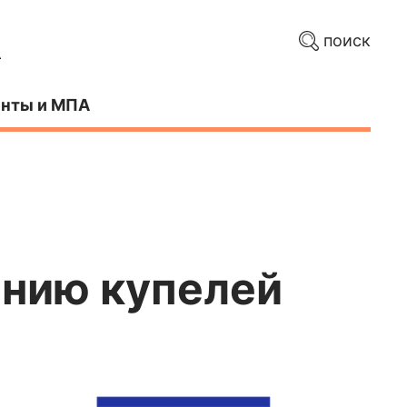
поиск
нты и МПА
анию купелей