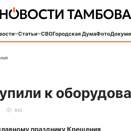
вости
Статьи
СВО
Городская Дума
Фото
Докуме
елей
упили к оборудов
842
ославному празднику Крещения