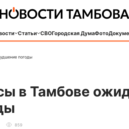
вости
Статьи
СВО
Городская Дума
Фото
Докуме
худшение погоды
сы в Тамбове ожи
ды
859