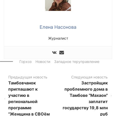
Елена Насонова
Журналист
Горхоз
Новости
Западное теруправление
Предыдущая новость
Следующая новость
Тамбовчанок
Застройщик
приглашают к
проблемного дома в
участию в
Тамбове "Махаон"
региональной
заплатит
программе
государству 19,8 млн
"Женщина в СВОём
руб