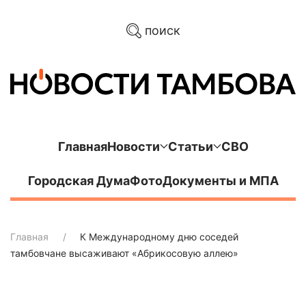
поиск
Главная
Новости
Статьи
СВО
Городская Дума
Фото
Документы и МПА
Главная
К Международному дню соседей
тамбовчане высаживают «Абрикосовую аллею»