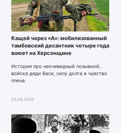
Кащей через «А»: мобилизованный
тамбовский десантник четыре года
воюет на Херсонщине
История про неочевидный позывной,
войска дяди Васи, силу долга и чувство
плеча.
02.08.2026