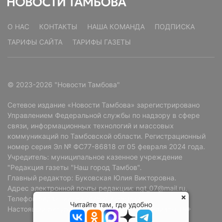
О НАС
КОНТАКТЫ
НАША КОМАНДА
ПОДПИСКА
ТАРИФЫ САЙТА
ТАРИФЫ ГАЗЕТЫ
© 2023-2026 "Новости Тамбова"
Сетевое издание «Новости Тамбова» зарегистрировано
Управлением Федеральной службы по надзору в сфере
связи, информационных технологий и массовых
коммуникаций по Тамбовской области. Регистрационный
номер серия Эл № ФС77-86818 от 05 февраля 2024 года.
Учредитель: муниципальное казенное учреждение
"Редакция газеты "Наш город Тамбов".
Главный редактор: Буковская Юлия Викторовна.
Адрес электронной почты редакции: ngt_07@mail.ru.
Телефон редакции: +7 (4752) 72-69-37.
Читайте там, где удобно
Настоящий ресурс может содержать материалы 18+