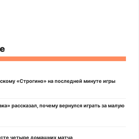
е
скому «Строгино» на последней минуте игры
а» рассказал, почему вернулся играть за малую
усте четыре домашних матча