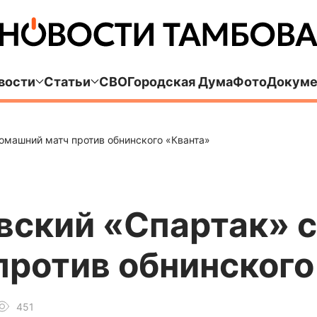
вости
Статьи
СВО
Городская Дума
Фото
Докуме
омашний матч против обнинского «Кванта»
вский «Спартак» 
против обнинского
451