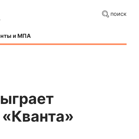
поиск
нты и МПА
сыграет
 «Кванта»