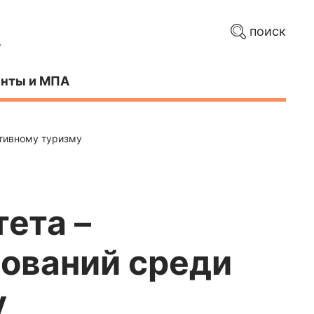
поиск
нты и МПА
ртивному туризму
ета –
ований среди
у