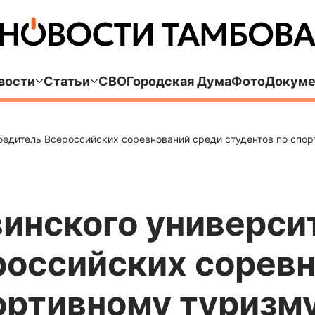
вости
Статьи
СВО
Городская Дума
Фото
Докуме
бедитель Всероссийских соревнований среди студентов по спо
инского университ
российских соревн
ортивному туризм