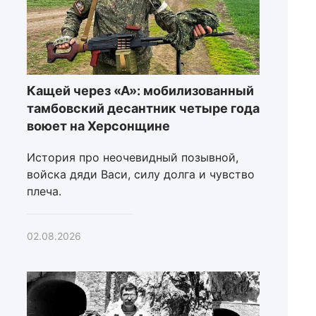
Кащей через «А»: мобилизованный
тамбовский десантник четыре года
воюет на Херсонщине
История про неочевидный позывной,
войска дяди Васи, силу долга и чувство
плеча.
02.08.2026