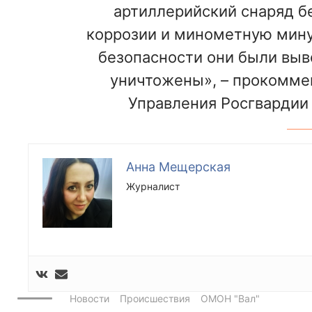
артиллерийский снаряд б
коррозии и минометную мину
безопасности они были выв
уничтожены», – прокомме
Управления Росгвардии 
Анна Мещерская
Журналист
Новости
Происшествия
ОМОН "Вал"