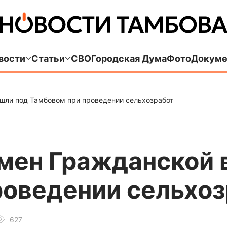
вости
Статьи
СВО
Городская Дума
Фото
Докуме
шли под Тамбовом при проведении сельхозработ
мен Гражданской 
роведении сельхоз
627