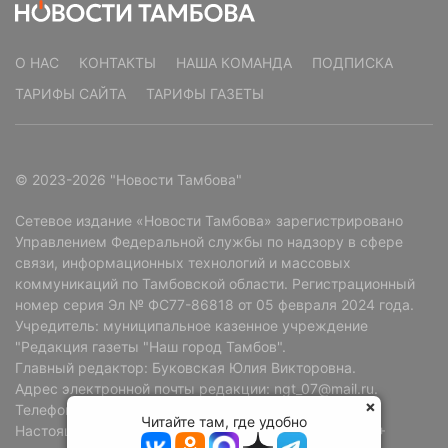
О НАС
КОНТАКТЫ
НАША КОМАНДА
ПОДПИСКА
ТАРИФЫ САЙТА
ТАРИФЫ ГАЗЕТЫ
© 2023-2026 "Новости Тамбова"
Сетевое издание «Новости Тамбова» зарегистрировано
Управлением Федеральной службы по надзору в сфере
связи, информационных технологий и массовых
коммуникаций по Тамбовской области. Регистрационный
номер серия Эл № ФС77-86818 от 05 февраля 2024 года.
Учредитель: муниципальное казенное учреждение
"Редакция газеты "Наш город Тамбов".
Главный редактор: Буковская Юлия Викторовна.
Адрес электронной почты редакции: ngt_07@mail.ru.
Телефон редакции: +7 (4752) 72-69-37.
Читайте там, где удобно
Настоящий ресурс может содержать материалы 18+