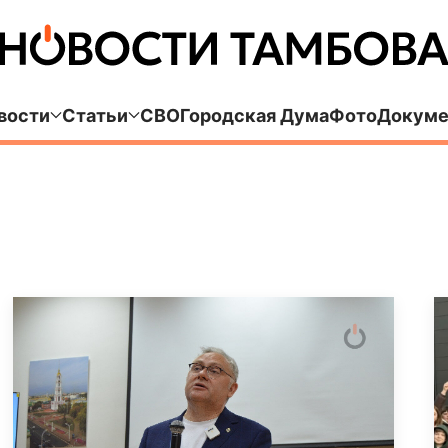
вости
Статьи
СВО
Городская Дума
Фото
Докуме