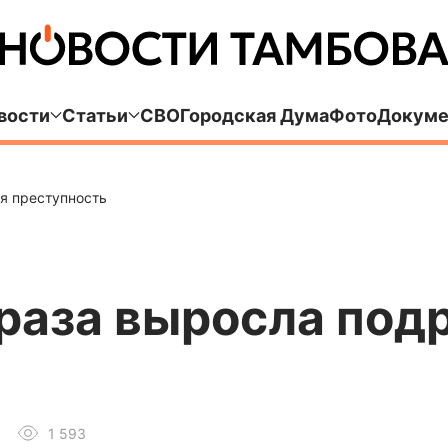
вости
Статьи
СВО
Городская Дума
Фото
Докуме
я преступность
 раза выросла под
1 593