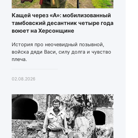
Кащей через «А»: мобилизованный
тамбовский десантник четыре года
воюет на Херсонщине
История про неочевидный позывной,
войска дяди Васи, силу долга и чувство
плеча.
02.08.2026