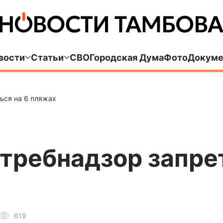
вости
Статьи
СВО
Городская Дума
Фото
Докуме
ься на 6 пляжах
требнадзор запре
619