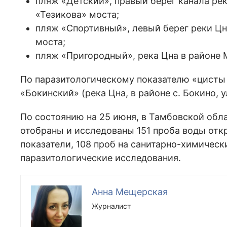
пляж «Детский», правый берег канала ре
«Тезикова» моста;
пляж «Спортивный», левый берег реки Цн
моста;
пляж «Пригородный», река Цна в районе 
По паразитологическому показателю «цист
«Бокинский» (река Цна, в районе с. Бокино, 
По состоянию на 25 июня, в Тамбовской об
отобраны и исследованы 151 проба воды от
показатели, 108 проб на санитарно-химическ
паразитологические исследования.
Анна Мещерская
Журналист