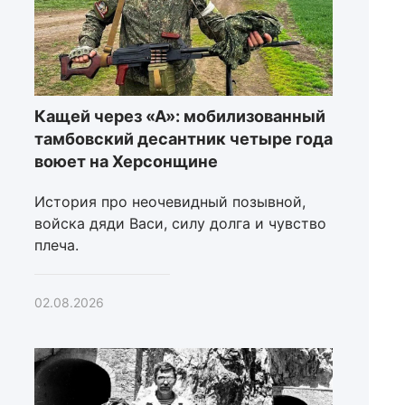
Кащей через «А»: мобилизованный
тамбовский десантник четыре года
воюет на Херсонщине
История про неочевидный позывной,
войска дяди Васи, силу долга и чувство
плеча.
02.08.2026