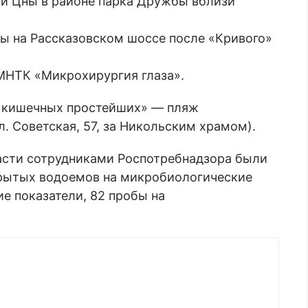
ки Цны в районе парка Дружбы вблизи
ы на Рассказовском шоссе после «Кривого»
МНТК «Микрохирургия глаза».
ы кишечных простейших» — пляж
ул. Советская, 57, за Никольским храмом).
ласти сотрудниками Роспотребнадзора были
крытых водоемов на микробиологические
ие показатели, 82 пробы на