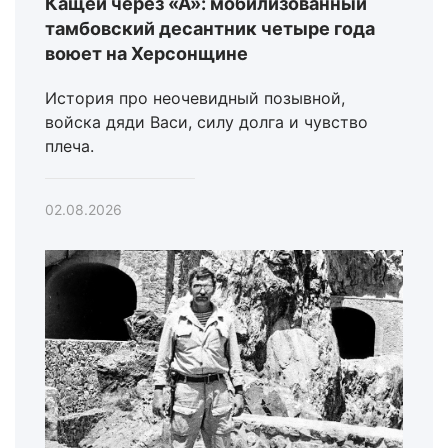
Кащей через «А»: мобилизованный
тамбовский десантник четыре года
воюет на Херсонщине
История про неочевидный позывной,
войска дяди Васи, силу долга и чувство
плеча.
02.08.2026