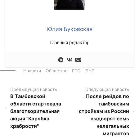
Юлия Буковская
Главный редактор
Новости
Общество
ГТО
ЛНР
Предыдущая новость
Следующая новость
В Тамбовской
После рейдов по
области стартовала
тамбовским
благотворительная
стройкам из России
акция "Коробка
выдворят семь
храбрости"
нелегальных
мигрантов