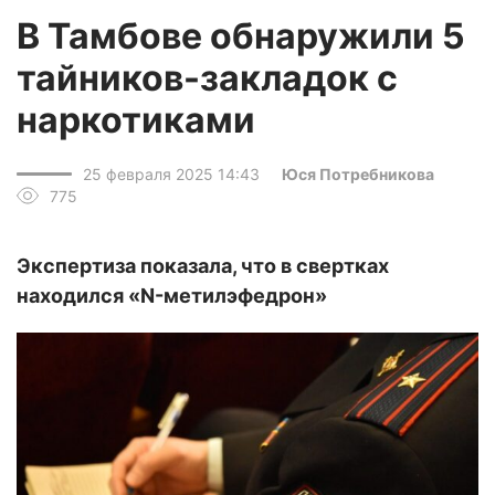
В Тамбове обнаружили 5
тайников-закладок с
наркотиками
25 февраля 2025 14:43
Юся Потребникова
775
Экспертиза показала, что в свертках
находился «N-метилэфедрон»