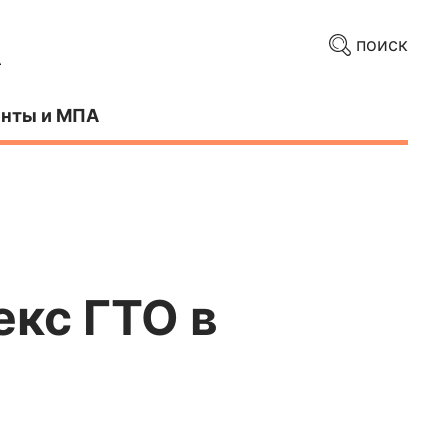
поиск
нты и МПА
екс ГТО в