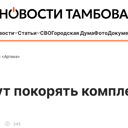
вости
Статьи
СВО
Городская Дума
Фото
Докуме
в «Артеке»
т покорять компл
345