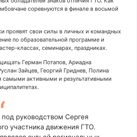
ных обладателей знаков отличия ГТО. Как
амбовчане соревнуются в финале в восьмой
и проявят свои силы в личных и командных
ение по образовательной программе и
астер-классах, семинарах, праздниках.
ащищать Герман Потапов, Ариадна
Руслан Зайцев, Георгий Гриднев, Полина
ся самыми активными и результативными
иципалитетах.
 под руководством Сергея
ого участника движения ГТО.
 являлся судьей региональных