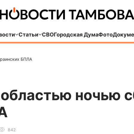
вости
Статьи
СВО
Городская Дума
Фото
Докуме
краинских БПЛА
областью ночью с
А
842