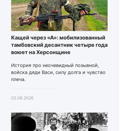
Кащей через «А»: мобилизованный
тамбовский десантник четыре года
воюет на Херсонщине
История про неочевидный позывной,
войска дяди Васи, силу долга и чувство
плеча.
02.08.2026