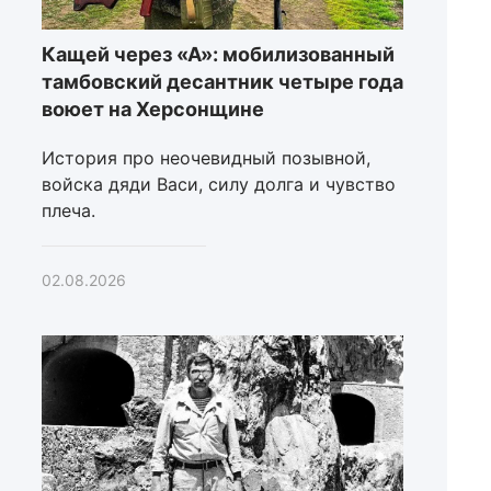
Кащей через «А»: мобилизованный
тамбовский десантник четыре года
воюет на Херсонщине
История про неочевидный позывной,
войска дяди Васи, силу долга и чувство
плеча.
02.08.2026