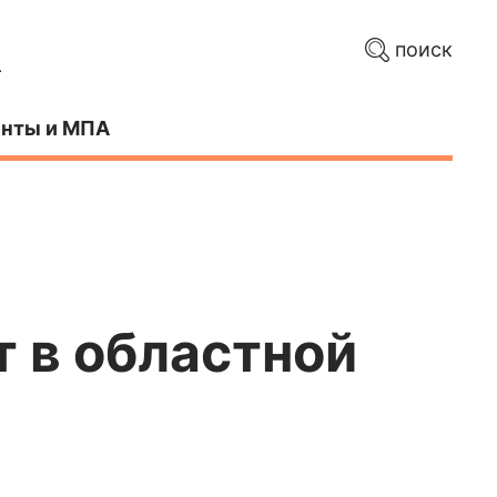
поиск
нты и МПА
т в областной