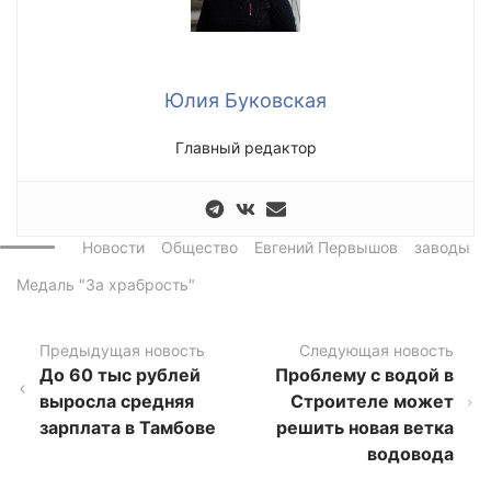
Юлия Буковская
Главный редактор
Новости
Общество
Евгений Первышов
заводы
Медаль "За храбрость"
Предыдущая новость
Следующая новость
До 60 тыс рублей
Проблему с водой в
выросла средняя
Строителе может
зарплата в Тамбове
решить новая ветка
водовода