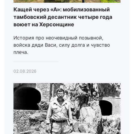
Кащей через «А»: мобилизованный
тамбовский десантник четыре года
воюет на Херсонщине
История про неочевидный позывной,
войска дяди Васи, силу долга и чувство
плеча.
02.08.2026