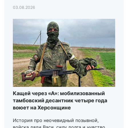
03.08.2026
Кащей через «А»: мобилизованный
тамбовский десантник четыре года
воюет на Херсонщине
История про неочевидный позывной,
войска дяди Васи, силу долга и чувство