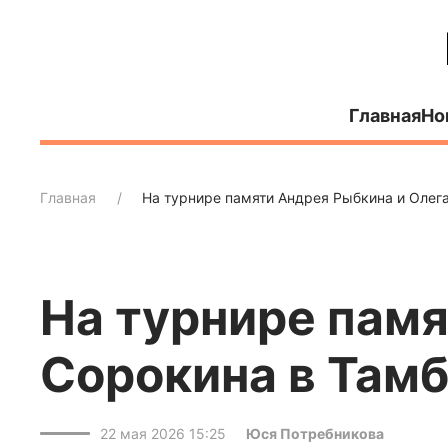
Главная
Но
Главная
На турнире памяти Андрея Рыбкина и Олег
На турнире памя
Сорокина в Тамб
22 мая 2026 15:25
Юся Потребникова