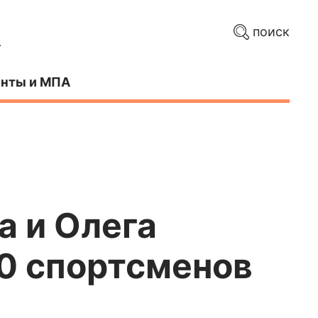
поиск
нты и МПА
а и Олега
50 спортсменов