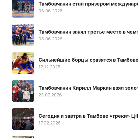
Тамбовчанин стал призером междунаро
08.06.2026
Тамбовчанин занял третье место в чем
08.06.2026
Сильнейшие борцы сразятся в Тамбове
12.12.2025
Тамбовчанин Кирилл Маркин взял золот
23.02.2026
Сегодня и завтра в Тамбове «греки» 
17.02.2026