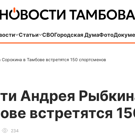
вости
Статьи
СВО
Городская Дума
Фото
Докуме
а Сорокина в Тамбове встретятся 150 спортсменов
ти Андрея Рыбкин
ове встретятся 1
234