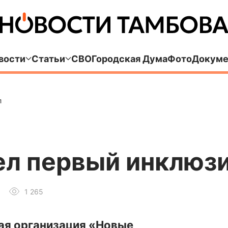
вости
Статьи
СВО
Городская Дума
Фото
Докуме
л
ел первый инклюз
1 265
ая организация «Новые