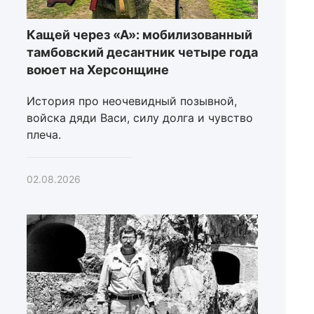
Кащей через «А»: мобилизованный
тамбовский десантник четыре года
воюет на Херсонщине
История про неочевидный позывной,
войска дяди Васи, силу долга и чувство
плеча.
02.08.2026