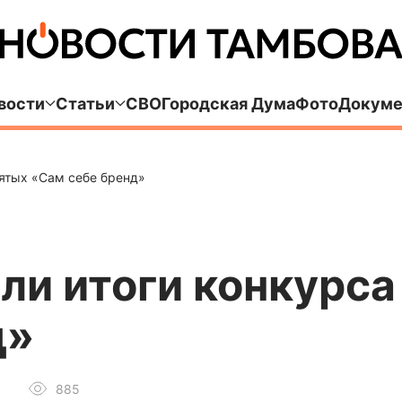
вости
Статьи
СВО
Городская Дума
Фото
Докуме
нятых «Сам себе бренд»
ли итоги конкурс
д»
885