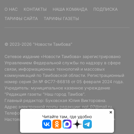
О НАС
КОНТАКТЫ
НАША КОМАНДА
ПОДПИСКА
ТАРИФЫ САЙТА
ТАРИФЫ ГАЗЕТЫ
© 2023-2026 "Новости Тамбова"
Сетевое издание «Новости Тамбова» зарегистрировано
Управлением Федеральной службы по надзору в сфере
связи, информационных технологий и массовых
коммуникаций по Тамбовской области. Регистрационный
номер серия Эл № ФС77-86818 от 05 февраля 2024 года.
Учредитель: муниципальное казенное учреждение
"Редакция газеты "Наш город Тамбов".
Главный редактор: Буковская Юлия Викторовна.
Адрес электронной почты редакции: ngt_07@mail.ru.
Телефон редакции: +7 (4752) 72-69-37.
Читайте там, где удобно
Настоящий ресурс может содержать материалы 18+