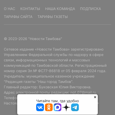
О НАС
КОНТАКТЫ
НАША КОМАНДА
ПОДПИСКА
ТАРИФЫ САЙТА
ТАРИФЫ ГАЗЕТЫ
© 2023-2026 "Новости Тамбова"
Сетевое издание «Новости Тамбова» зарегистрировано
Управлением Федеральной службы по надзору в сфере
связи, информационных технологий и массовых
коммуникаций по Тамбовской области. Регистрационный
номер серия Эл № ФС77-86818 от 05 февраля 2024 года.
Учредитель: муниципальное казенное учреждение
"Редакция газеты "Наш город Тамбов".
Главный редактор: Буковская Юлия Викторовна.
Адрес электронной почты редакции: ngt_07@mail.ru.
Телефон редакции: +7 (4752) 72-69-37.
Читайте там, где удобно
Настоящий ресурс может содержать материалы 18+