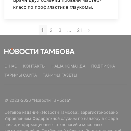
класс по профилактике глаукомы.
1
2
3
…
21
О НАС
КОНТАКТЫ
НАША КОМАНДА
ПОДПИСКА
ТАРИФЫ САЙТА
ТАРИФЫ ГАЗЕТЫ
© 2023-2026 "Новости Тамбова"
Сетевое издание «Новости Тамбова» зарегистрировано
Управлением Федеральной службы по надзору в сфере
связи, информационных технологий и массовых
коммуникаций по Тамбовской области. Регистрационный