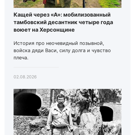
Кащей через «А»: мобилизованный
тамбовский десантник четыре года
воюет на Херсонщине
История про неочевидный позывной,
войска дяди Васи, силу долга и чувство
плеча.
02.08.2026