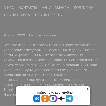
О НАС
КОНТАКТЫ
НАША КОМАНДА
ПОДПИСКА
ТАРИФЫ САЙТА
ТАРИФЫ ГАЗЕТЫ
© 2023-2026 "Новости Тамбова"
Сетевое издание «Новости Тамбова» зарегистрировано
Управлением Федеральной службы по надзору в сфере
связи, информационных технологий и массовых
коммуникаций по Тамбовской области. Регистрационный
номер серия Эл № ФС77-86818 от 05 февраля 2024 года.
Учредитель: муниципальное казенное учреждение
"Редакция газеты "Наш город Тамбов".
Главный редактор: Буковская Юлия Викторовна.
Адрес электронной почты редакции: ngt_07@mail.ru.
Телефон редакции: +7 (4752) 72-69-37.
Читайте там, где удобно
Настоящий ресурс может содержать материалы 18+