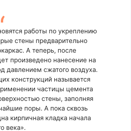
овятся работы по укреплению
арые стены предварительно
каркас. А теперь, после
дет произведено нанесение на
од давлением сжатого воздуха.
щих конструкций называется
применении частицы цемента
оверхностью стены, заполняя
айшие поры. А пока сквозь
на кирпичная кладка начала
о века».