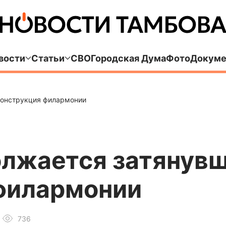
вости
Статьи
СВО
Городская Дума
Фото
Докуме
конструкция филармонии
олжается затянув
филармонии
736