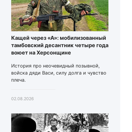
Кащей через «А»: мобилизованный
тамбовский десантник четыре года
воюет на Херсонщине
История про неочевидный позывной,
войска дяди Васи, силу долга и чувство
плеча.
02.08.2026