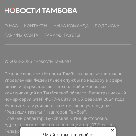
О НАС
КОНТАКТЫ
НАША КОМАНДА
ПОДПИСКА
ТАРИФЫ САЙТА
ТАРИФЫ ГАЗЕТЫ
© 2023-2026 "Новости Тамбова"
Сетевое издание «Новости Тамбова» зарегистрировано
Управлением Федеральной службы по надзору в сфере
связи, информационных технологий и массовых
коммуникаций по Тамбовской области. Регистрационный
номер серия Эл № ФС77-86818 от 05 февраля 2024 года.
Учредитель: муниципальное казенное учреждение
"Редакция газеты "Наш город Тамбов".
Главный редактор: Буковская Юлия Викторовна.
Адрес электронной почты редакции: ngt_07@mail.ru.
Телефон редакции: +7 (4752) 72-69-37.
Читайте там, где удобно