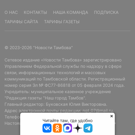
О НАС
КОНТАКТЫ
НАША КОМАНДА
ПОДПИСКА
ТАРИФЫ САЙТА
ТАРИФЫ ГАЗЕТЫ
© 2023-2026 "Новости Тамбова"
Сетевое издание «Новости Тамбова» зарегистрировано
Управлением Федеральной службы по надзору в сфере
связи, информационных технологий и массовых
коммуникаций по Тамбовской области. Регистрационный
номер серия Эл № ФС77-86818 от 05 февраля 2024 года.
Учредитель: муниципальное казенное учреждение
"Редакция газеты "Наш город Тамбов".
Главный редактор: Буковская Юлия Викторовна.
Адрес электронной почты редакции: ngt_07@mail.ru.
Телефон редакции: +7 (4752) 72-69-37.
Читайте там, где удобно
Настоящий ресурс может содержать материалы 18+