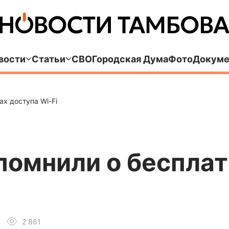
вости
Статьи
СВО
Городская Дума
Фото
Докуме
х доступа Wi-Fi
помнили о бесплат
2 861