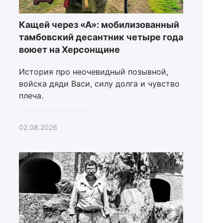
Кащей через «А»: мобилизованный
тамбовский десантник четыре года
воюет на Херсонщине
История про неочевидный позывной,
войска дяди Васи, силу долга и чувство
плеча.
02.08.2026