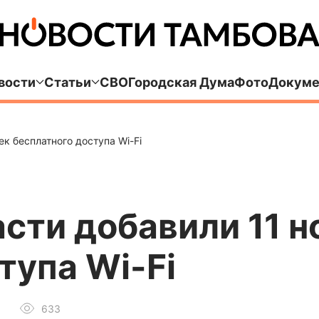
вости
Статьи
СВО
Городская Дума
Фото
Докуме
ек бесплатного доступа Wi-Fi
асти добавили 11 
тупа Wi-Fi
633