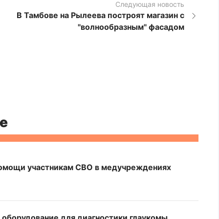
Следующая новость
В Тамбове на Рылеева построят магазин с
"волнообразным" фасадом
е
омощи участникам СВО в медучреждениях
а оборудование для диагностики глаукомы