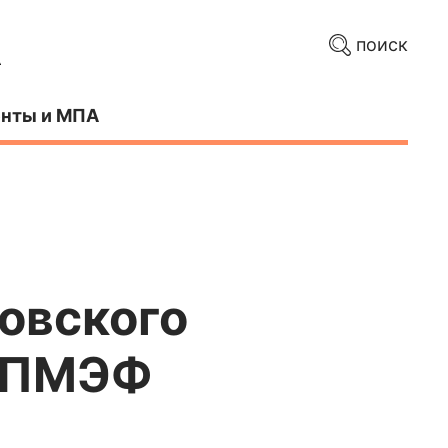
поиск
нты и МПА
бовского
а ПМЭФ