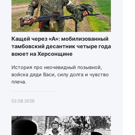
Кащей через «А»: мобилизованный
тамбовский десантник четыре года
воюет на Херсонщине
История про неочевидный позывной,
войска дяди Васи, силу долга и чувство
плеча.
02.08.2026