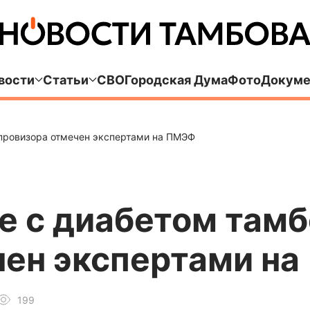
вости
Статьи
СВО
Городская Дума
Фото
Докуме
 провизора отмечен экспертами на ПМЭФ
е с диабетом там
чен экспертами н
199