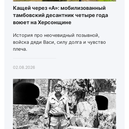
Кащей через «А»: мобилизованный
тамбовский десантник четыре года
воюет на Херсонщине
История про неочевидный позывной,
войска дяди Васи, силу долга и чувство
плеча.
02.08.2026