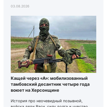
03.08.2026
Кащей через «А»: мобилизованный
тамбовский десантник четыре года
воюет на Херсонщине
История про неочевидный позывной,
войска дяди Васи, силу долга и чувство