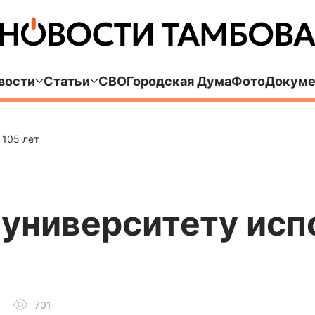
вости
Статьи
СВО
Городская Дума
Фото
Докуме
 105 лет
университету исп
701