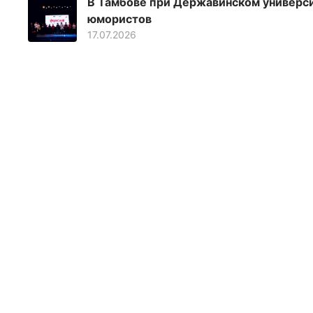
В Тамбове при Державинском универс
юмористов
17.07.2026