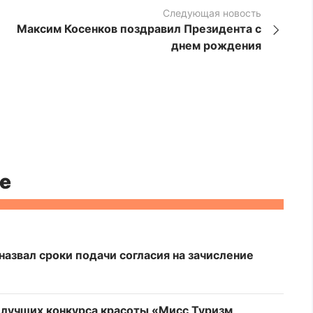
Следующая новость
Максим Косенков поздравил Президента с
днем рождения
е
азвал сроки подачи согласия на зачисление
у лучших конкурса красоты «Мисс Туризм