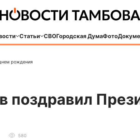
вости
Статьи
СВО
Городская Дума
Фото
Докуме
 днем рождения
в поздравил Прези
580