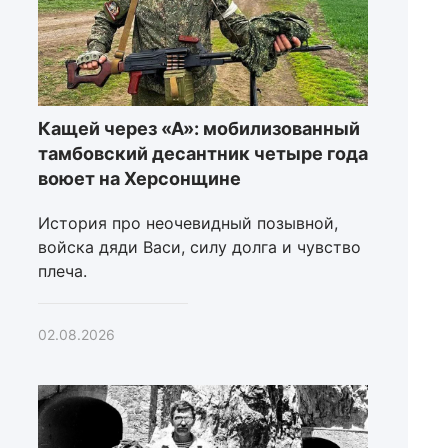
Кащей через «А»: мобилизованный
тамбовский десантник четыре года
воюет на Херсонщине
История про неочевидный позывной,
войска дяди Васи, силу долга и чувство
плеча.
02.08.2026