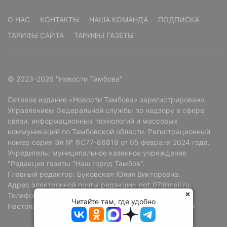
О НАС
КОНТАКТЫ
НАША КОМАНДА
ПОДПИСКА
ТАРИФЫ САЙТА
ТАРИФЫ ГАЗЕТЫ
© 2023-2026 "Новости Тамбова"
Сетевое издание «Новости Тамбова» зарегистрировано
Управлением Федеральной службы по надзору в сфере
связи, информационных технологий и массовых
коммуникаций по Тамбовской области. Регистрационный
номер серия Эл № ФС77-86818 от 05 февраля 2024 года.
Учредитель: муниципальное казенное учреждение
"Редакция газеты "Наш город Тамбов".
Главный редактор: Буковская Юлия Викторовна.
Адрес электронной почты редакции: ngt_07@mail.ru.
Телефон редакции: +7 (4752) 72-69-37.
Читайте там, где удобно
Настоящий ресурс может содержать материалы 18+