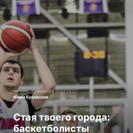
21 декабря 2023 14:07
Юлия Буковская
760
Стая твоего города:
баскетболисты