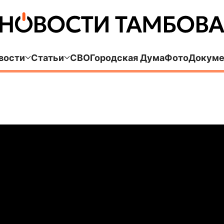
вости
Статьи
СВО
Городская Дума
Фото
Докуме