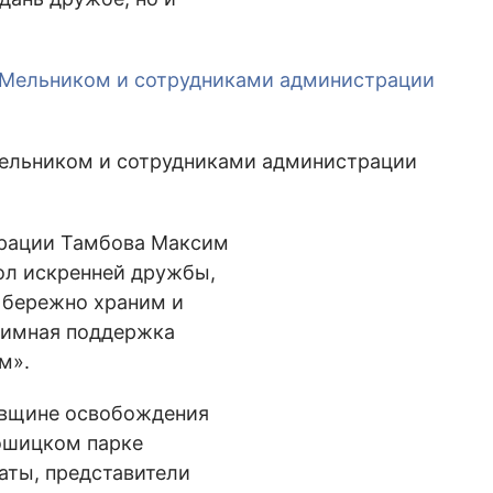
Мельником и сотрудниками администрации
трации Тамбова Максим
вол искренней дружбы,
 бережно храним и
заимная поддержка
м».
овщине освобождения
Лошицком парке
аты, представители