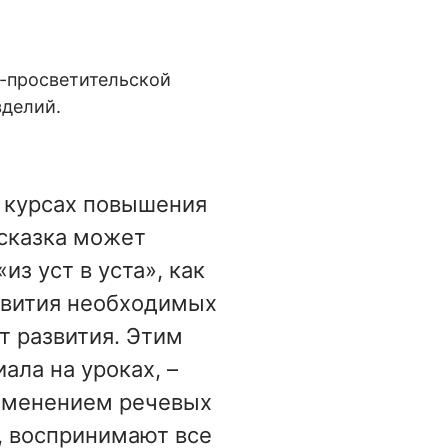
-просветительской
зделий.
а курсах повышения
 сказка может
з уст в уста», как
ривития необходимых
т развития. Этим
ала на уроках, –
рименением речевых
е, воспринимают все