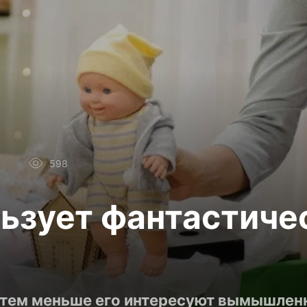
598
льзует фантастиче
, тем меньше его интересуют вымышле