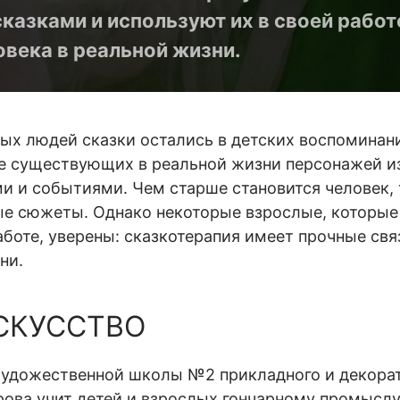
казками и используют их в своей работ
овека в реальной жизни.
ых людей сказки остались в детских воспоминан
е существующих в реальной жизни персонажей и
и и событиями. Чем старше становится человек, 
 сюжеты. Однако некоторые взрослые, которые 
аботе, уверены: сказкотерапия имеет прочные свя
ни.
СКУССТВО
художественной школы №2 прикладного и декорат
рова учит детей и взрослых гончарному промыслу