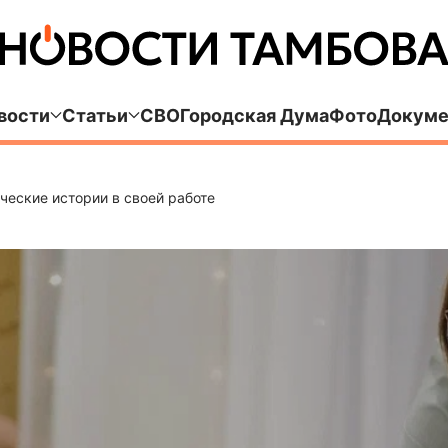
вости
Статьи
СВО
Городская Дума
Фото
Докуме
ические истории в своей работе