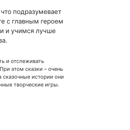
, что подразумевает
те с главным героем
и и учимся лучше
ва.
ть и отслеживать
ри этом сказки – очень
з сказочные истории они
чные творческие игры.