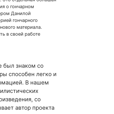
ия о гончарном
тером Данилой
рией гончарного
нового материала.
ть в своей работе
е был знаком со
ры способен легко и
рмацией. В нашем
тилистических
оизведения, со
ывает автор проекта