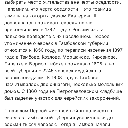
выбирать место жительства вне черты оседлости.
Напомним, что черта оседлости – это граница
земель, на которых указом Екатерины II
дозволялось проживать евреям после
присоединения в 1792 году к России части
польских воеводств с их населением. Первое
упоминание о евреях в Тамбовской губернии
относится к 1850 году, по переписи населения 1897
года в Тамбове, Козлове, Моршанске, Кирсанове,
Липецке и Борисоглебске проживало 1808, а во
всей губернии – 2245 человек иудейского
вероисповедания. К 1908 году в Тамбове
насчитывалось две синагоги, несколько молельных
домов. С 1860 года на Петропавловском кладбище
был выделен участок для еврейских захоронений.
С началом Первой мировой войны количество
евреев в Тамбовской губернии увеличилось до
восьми тысяч человек. Тогда в Тамбов начали