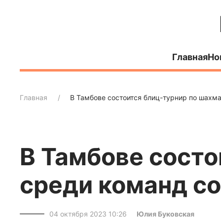
Главная
Но
Главная
В Тамбове состоится блиц-турнир по шахм
В Тамбове состо
среди команд с
04 октября 2023 10:26
Юлия Буковская