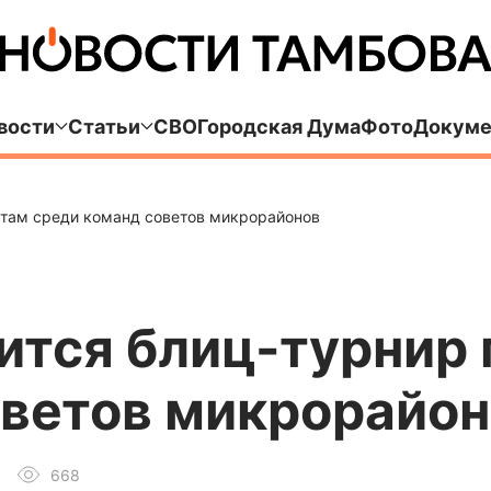
вости
Статьи
СВО
Городская Дума
Фото
Докуме
атам среди команд советов микрорайонов
ится блиц-турнир
оветов микрорайо
668