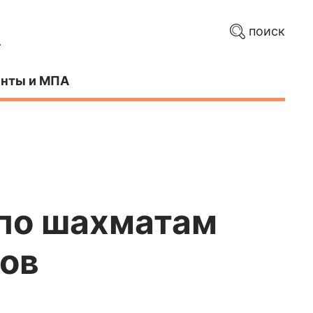
поиск
нты и МПА
 по шахматам
нов