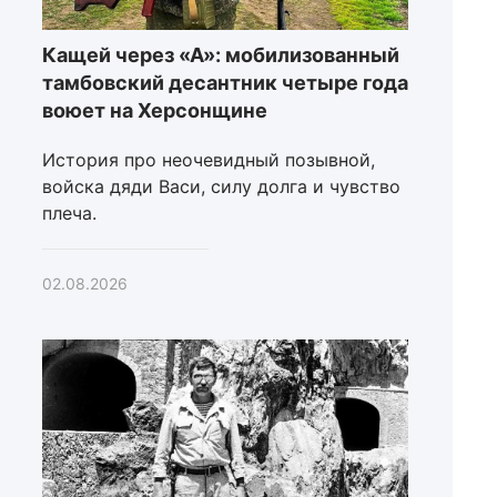
Кащей через «А»: мобилизованный
тамбовский десантник четыре года
воюет на Херсонщине
История про неочевидный позывной,
войска дяди Васи, силу долга и чувство
плеча.
02.08.2026