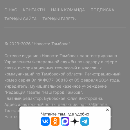
О НАС
КОНТАКТЫ
НАША КОМАНДА
ПОДПИСКА
ТАРИФЫ САЙТА
ТАРИФЫ ГАЗЕТЫ
© 2023-2026 "Новости Тамбова"
Сетевое издание «Новости Тамбова» зарегистрировано
Управлением Федеральной службы по надзору в сфере
связи, информационных технологий и массовых
коммуникаций по Тамбовской области. Регистрационный
номер серия Эл № ФС77-86818 от 05 февраля 2024 года.
Учредитель: муниципальное казенное учреждение
"Редакция газеты "Наш город Тамбов".
Главный редактор: Буковская Юлия Викторовна.
Адрес электронной почты редакции: ngt_07@mail.ru.
Телефон редакции: +7 (4752) 72-69-37.
Читайте там, где удобно
Настоящий ресурс может содержать материалы 18+